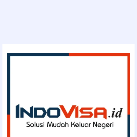
SKCK
Mabes
Polri