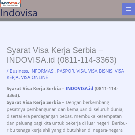
Lewati
Indovisa
ke
konten
Syarat Visa Kerja Serbia –
INDOVISA.id (0811-114-3363)
/
Business
,
INFORMASI
,
PASPOR
,
VISA
,
VISA BISNIS
,
VISA
KERJA
,
VISA ONLINE
Syarat Visa Kerja Serbia –
INDOVISA.id
(0811-114-
3363).
Syarat Visa Kerja Serbia –
Dengan berkembang
pesatnya pembangunan dan kemajuan di seluruh dunia,
disertai era perdagangan bebas, membuka kesempatan
dan peluang bagi kita untuk bekerja di luar negeri. Beribu-
ribu tenaga kerja ahli yang dibutuhkan di negara-negara