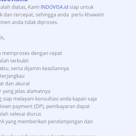
lah diatas, Kami
INDOVISA.id
siap untuk
 dan tercepat, sehingga anda perlu khawatir
men anda tidak diproses.
h,
an memproses dengan cepat
elah terbukti
u, serta dijamin keasliannya
terjangkau
at dan akurat
r yang jelas alamatnya
g siap melayani konsultasi anda kapan saja
Down payment (DP), pembayaran dapat
lah selesai diurus
f ahli yang memberikan pendampingan dan