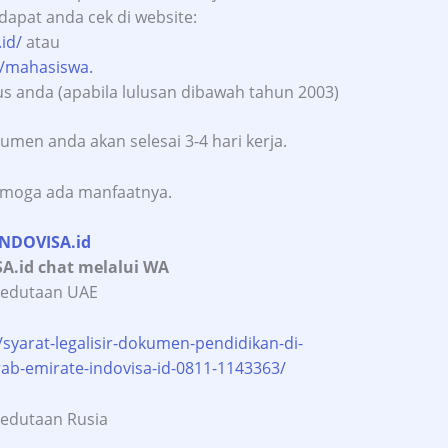
 dapat anda cek di website:
id/
atau
id/mahasiswa.
s anda (apabila lulusan dibawah tahun 2003)
men anda akan selesai 3-4 hari kerja.
emoga ada manfaatnya.
INDOVISA.id
 kedutaan UAE
/syarat-legalisir-dokumen-pendidikan-di-
rab-emirate-indovisa-id-0811-1143363/
kedutaan Rusia