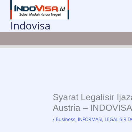
Lewati
ke
konten
Indovisa
Syarat Legalisir Ij
Austria – INDOVISA
/
Business
,
INFORMASI
,
LEGALISIR