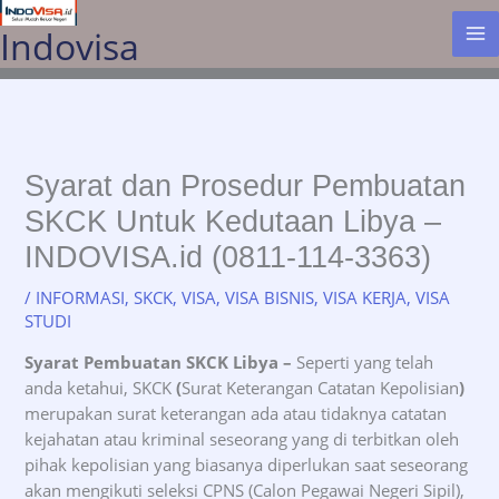
Lewati
Indovisa
ke
konten
Syarat dan Prosedur Pembuatan
SKCK Untuk Kedutaan Libya –
INDOVISA.id (0811-114-3363)
/
INFORMASI
,
SKCK
,
VISA
,
VISA BISNIS
,
VISA KERJA
,
VISA
STUDI
Syarat Pembuatan SKCK Libya –
Seperti yang telah
anda ketahui, SKCK
(
Surat Keterangan Catatan Kepolisian
)
merupakan surat keterangan ada atau tidaknya catatan
kejahatan atau kriminal seseorang yang di terbitkan oleh
pihak kepolisian yang biasanya diperlukan saat seseorang
akan mengikuti seleksi CPNS (Calon Pegawai Negeri Sipil),