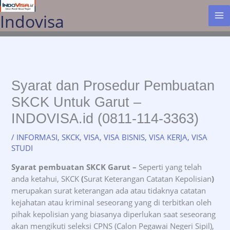
Lewati
Indovisa
ke
konten
Syarat dan Prosedur Pembuatan
SKCK Untuk Garut –
INDOVISA.id (0811-114-3363)
/
INFORMASI
,
SKCK
,
VISA
,
VISA BISNIS
,
VISA KERJA
,
VISA
STUDI
Syarat pembuatan SKCK Garut
–
Seperti yang telah
anda ketahui, SKCK
(
Surat Keterangan Catatan Kepolisian
)
merupakan surat keterangan ada atau tidaknya catatan
kejahatan atau kriminal seseorang yang di terbitkan oleh
pihak kepolisian yang biasanya diperlukan saat seseorang
akan mengikuti seleksi CPNS (Calon Pegawai Negeri Sipil),