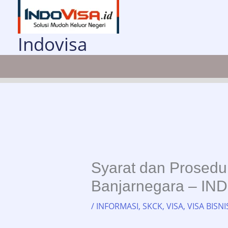
Lewati
ke
konten
Indovisa
Syarat dan Prosed
Banjarnegara – IND
/
INFORMASI
,
SKCK
,
VISA
,
VISA BISNI