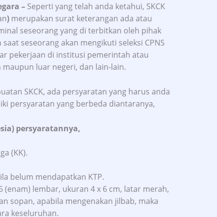
egara
–
Seperti yang telah anda ketahui, SKCK
an
)
merupakan surat keterangan ada atau
minal seseorang yang di terbitkan oleh pihak
n saat seseorang akan mengikuti seleksi CPNS
ar pekerjaan di institusi pemerintah atau
maupun luar negeri, dan lain-lain.
atan SKCK, ada persyaratan yang harus anda
ki persyaratan yang berbeda diantaranya,
sia) persyaratannya,
ga (KK).
abila belum mendapatkan KTP.
 (enam) lembar, ukuran 4 x 6 cm, latar merah,
ian sopan, apabila mengenakan jilbab, maka
ra keseluruhan.