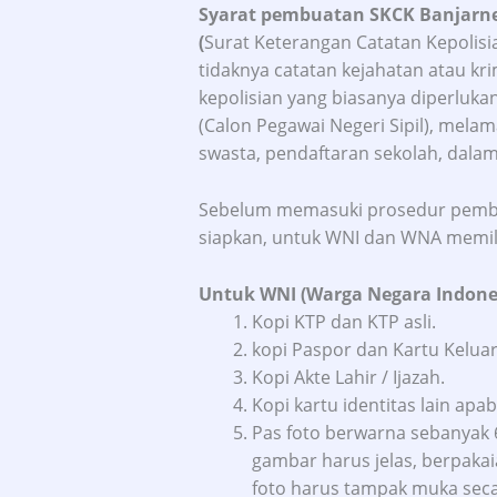
Syarat pembuatan SKCK Banjarn
(
Surat Keterangan Catatan Kepolisi
tidaknya catatan kejahatan atau kri
kepolisian yang biasanya diperluka
(Calon Pegawai Negeri Sipil), melam
swasta, pendaftaran sekolah, dalam 
Sebelum memasuki prosedur pembu
siapkan, untuk WNI dan WNA memili
Untuk WNI (Warga Negara Indone
Kopi KTP dan KTP asli.
kopi Paspor dan Kartu Keluar
Kopi Akte Lahir / Ijazah.
Kopi kartu identitas lain ap
Pas foto berwarna sebanyak 6
gambar harus jelas, berpaka
foto harus tampak muka seca