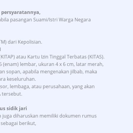
 persyaratannya,
abila pasangan Suami/Istri Warga Negara
M) dari Kepolisian.
I
(KITAP) atau Kartu Izin Tinggal Terbatas (KITAS).
 (enam) lembar, ukuran 4 x 6 cm, latar merah,
ian sopan, apabila mengenakan jilbab, maka
ra keseluruhan.
or, lembaga, atau perusahaan, yang akan
 tersebut.
 sidik jari
n juga diharuskan memiliki dokumen rumus
sebagai berikut,