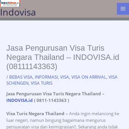
Lewati
Indovisa
ke
konten
Jasa Pengurusan Visa Turis
Negara Thailand – INDOVISA.id
(08111143363)
/
BEBAS VISA
,
INFORMASI
,
VISA
,
VISA ON ARRIVAL
,
VISA
SCHENGEN
,
VISA TURIS
Jasa Pengurusan Visa Turis Negara Thailand
–
INDOVISA.id
( 0811-1143363 )
Visa Turis Negara Thailand –
Anda ingin melancong ke
luar negeri, namun bingung bagaimana mengurus
persyaratan visa dan keimigrasian?, Sekarang anda tidak