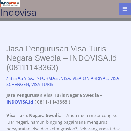
Lewati
Indovisa
ke
konten
Jasa Pengurusan Visa Turis
Negara Swedia – INDOVISA.id
(08111143363)
/
BEBAS VISA
,
INFORMASI
,
VISA
,
VISA ON ARRIVAL
,
VISA
SCHENGEN
,
VISA TURIS
Jasa Pengurusan Visa Turis Negara Swedia
–
INDOVISA.id
( 0811-1143363 )
Visa Turis Negara Swedia –
Anda ingin melancong ke
luar negeri, namun bingung bagaimana mengurus
persyaratan visa dan keimigrasian?, Sekarang anda tidak