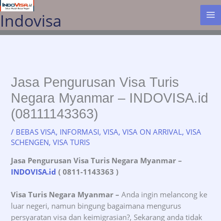
Lewati
Indovisa
ke
konten
Jasa Pengurusan Visa Turis
Negara Myanmar – INDOVISA.id
(08111143363)
/
BEBAS VISA
,
INFORMASI
,
VISA
,
VISA ON ARRIVAL
,
VISA
SCHENGEN
,
VISA TURIS
Jasa Pengurusan Visa Turis Negara Myanmar
–
INDOVISA.id
( 0811-1143363 )
Visa Turis Negara Myanmar –
Anda ingin melancong ke
luar negeri, namun bingung bagaimana mengurus
persyaratan visa dan keimigrasian?, Sekarang anda tidak