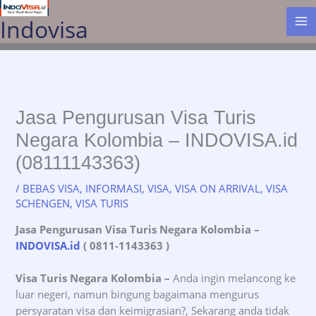
Lewati
Indovisa
ke
konten
Jasa Pengurusan Visa Turis
Negara Kolombia – INDOVISA.id
(08111143363)
/
BEBAS VISA
,
INFORMASI
,
VISA
,
VISA ON ARRIVAL
,
VISA
SCHENGEN
,
VISA TURIS
Jasa Pengurusan Visa Turis Negara Kolombia
–
INDOVISA.id
( 0811-1143363 )
Visa Turis Negara Kolombia –
Anda ingin melancong ke
luar negeri, namun bingung bagaimana mengurus
persyaratan visa dan keimigrasian?, Sekarang anda tidak